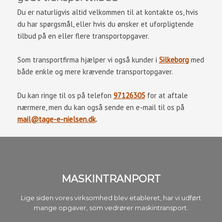
Du er naturligvis altid velkommen til at kontakte os, hvis
du har spørgsmål, eller hvis du ønsker et uforpligtende
tilbud på en eller flere transportopgaver.
Som transportfirma hjælper vi også kunder i
Silkeborg
med
både enkle og mere krævende transportopgaver.
Du kan ringe til os på telefon
97126305
for at aftale
nærmere, men du kan også sende en e-mail til os på
mail@tage-e-nielsen.dk
.
MASKINTRANPORT​​
​Lige siden vores virksomhed blev etableret, har vi udført
mange opgaver, som vedrører maskintransport.​​