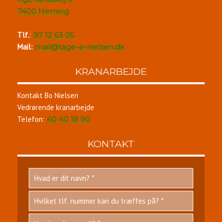
7400 Herning
Tlf.
:
97 12 63 05​
​Mail:
mail@tage-e-nielsen.dk
KRANARBEJDE
Kontakt Bo Nielsen
Vedrørende kranarbejde
Telefon:
40 40 18 90
KONTAKT