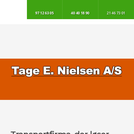
​97 12 63 05
40 40 18 90​
​21 46 73 01