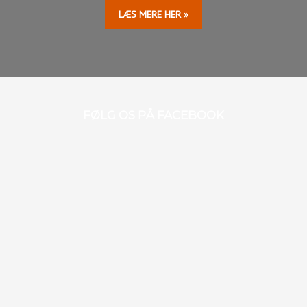
LÆS MERE HER »​​
FØLG OS PÅ FACEBOOK​